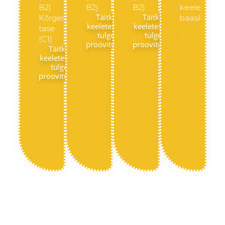
B2)
B2)
B2)
keele
Täitke
Täitke
Kõrgem
baasil
keeletest ja
keeletest ja
tase
tulge
tulge
(C1)
proovitundi
proovitundi
Täitke
keeletest ja
tulge
proovitundi