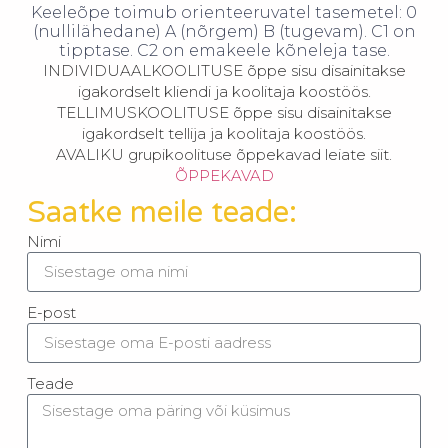
Keeleõpe toimub orienteeruvatel tasemetel: 0
(nullilähedane) A (nõrgem) B (tugevam). C1 on
tipptase. C2 on emakeele kõneleja tase.
INDIVIDUAALKOOLITUSE õppe sisu disainitakse
igakordselt kliendi ja koolitaja koostöös.
TELLIMUSKOOLITUSE õppe sisu disainitakse
igakordselt tellija ja koolitaja koostöös.
AVALIKU grupikoolituse õppekavad leiate siit.
ÕPPEKAVAD
Saatke meile teade:
Nimi
E-post
Teade