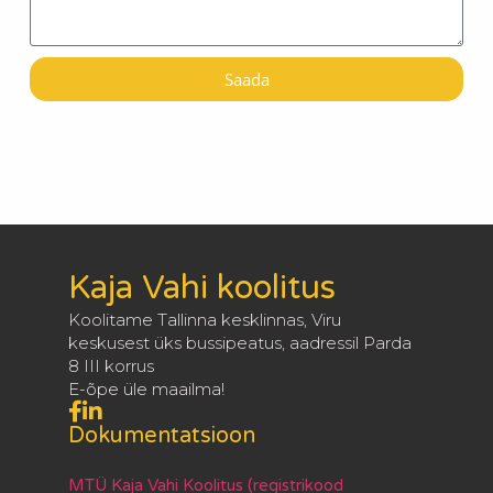
Saada
Kaja Vahi koolitus
Koolitame Tallinna kesklinnas, Viru
keskusest üks bussipeatus, aadressil Parda
8 III korrus
E-õpe üle maailma!
Dokumentatsioon
MTÜ Kaja Vahi Koolitus (registrikood