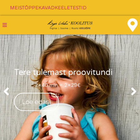
MEIST
ÕPPEKAVAD
KEELETESTID
Kaja Vahi koolitus
Tere tulemast proovitundi
2x40 min = 2x29€
Loe edasi