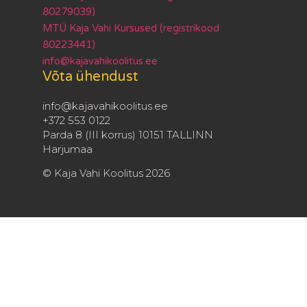
80279039)
MTÜ Kaja Vahi Kursused (registrikood
80223441)
info@kajavahikoolitus.ee
Võta ühendust
info@kajavahikoolitus.ee
+372 553 0122
Parda 8 (III korrus) 10151 TALLINN
Harjumaa
© Kaja Vahi Koolitus 2026