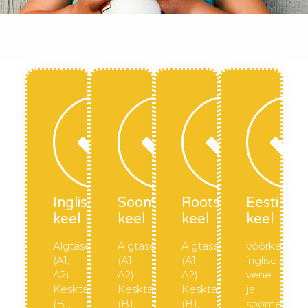
Inglise
Soome
Rootsi
Eesti
keel
keel
keel
keel
Algtase
Algtase
Algtase
võõrkeelena
(A1,
(A1,
(A1,
inglise,
A2)
A2)
A2)
vene
Kesktase
Kesktase
Kesktase
ja
(B1,
(B1,
(B1,
soome