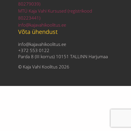
80279039)
MTÜ Kaja Vahi Kursused (registrikood
80223441)
info@kajavahikoolitus.ee
Võta ühendust
info@kajavahikoolitus.ee
+372 553 0122
Parda 8 (III korrus) 10151 TALLINN Harjumaa
© Kaja Vahi Koolitus 2026