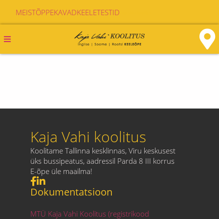
MEIST
ÕPPEKAVAD
KEELETESTID
Kaja Vahi koolitus
Kaja Vahi koolitus
Koolitame Tallinna kesklinnas, Viru keskusest
üks bussipeatus, aadressil Parda 8 III korrus
E-õpe üle maailma!
Dokumentatsioon
MTÜ Kaja Vahi Koolitus (registrikood